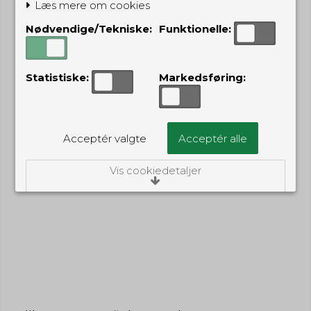
Læs mere om cookies
Nødvendige/Tekniske:
Funktionelle:
Statistiske:
Markedsføring:
Acceptér valgte
Acceptér alle
Vis cookiedetaljer
Nødvendige/Tekniske
Tekniske cookies er nødvendige for, at langt
de fleste hjemmesider fungerer, som de
skal. Som navnet angiver, har de kun teknisk
betydning og dermed ikke nogen
indvirkning på din privatsfære, idet de ikke
registrerer, hvad du søger efter på andre
hjemmesider.