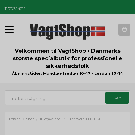
T
.
70234512
T
o
g
g
Velkommen til VagtShop • Danmarks
l
største specialbutik for professionelle
e
sikkerhedsfolk
n
a
Åbningstider: Mandag-fredag 10-17 • Lørdag 10-14
v
i
g
a
t
i
o
Forside
Shop
Julegaveideer
Julegaver 500-1000 kr.
/
/
/
n