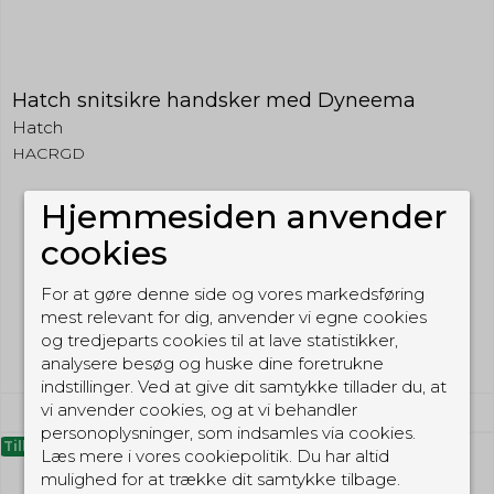
Hatch snitsikre handsker med Dyneema
Hatch
HACRGD
Hjemmesiden anvender
649,00 DKK
cookies
300,00 DKK
(inkl. moms)
For at gøre denne side og vores markedsføring
mest relevant for dig, anvender vi egne cookies
Vis produkt
og tredjeparts cookies til at lave statistikker,
analysere besøg og huske dine foretrukne
indstillinger. Ved at give dit samtykke tillader du, at
vi anvender cookies, og at vi behandler
personoplysninger, som indsamles via cookies.
Tilbud
Læs mere i vores cookiepolitik. Du har altid
mulighed for at trække dit samtykke tilbage.