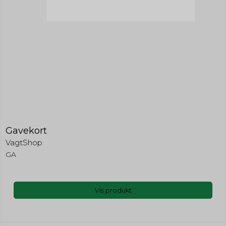
Gavekort
VagtShop
GA
Vis produkt