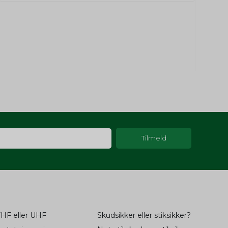
til at
2 år
fil af
2 år
og
oncer
ger.
fil af
2 år
og
til at
2 år
oncer
fil af
2 år
ger.
og
til at
2 år
1 år
oncer
-konto
ger.
til at
2 år
huske
6
måneder
oncer
and 1 dag
ger.
1 måned
HF eller UHF
Skudsikker eller stiksikker?
til at
2 år