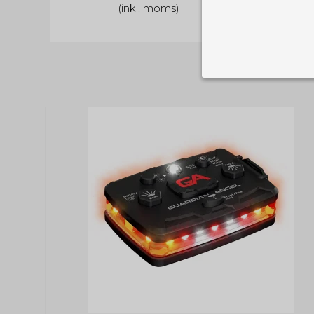
(inkl. moms)
Nødvendige
Tekniske cook
Som navnet a
privatsfære, 
Cookie:
Funktionelle
Funktionelle
PHPSESSID
og indstillin
du har i forho
cookie_consent
Cookie:
Statistiske
Statistikcook
tempGiftListID
_GRECAPTCHA
hjemmeside. D
der er mest 
finde på side
chosenLang
CONSENT