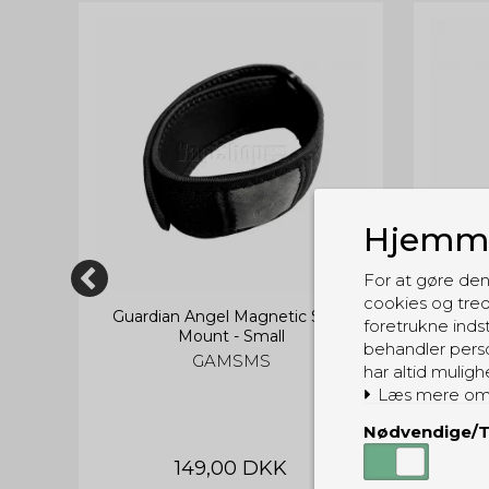
Hjemme
For at gøre den
cookies og tred
p
Guardian Angel Magnetic Strap
Guard
foretrukne indst
Mount - Small
behandler perso
GAMSMS
har altid muligh
Læs mere om
Nødvendige/T
149,00 DKK