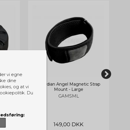
der vi egne
ske dine
Velcro
Guardian Angel Magnetic Strap
Gu
okies, og at vi
Mount - Large
ookiepolitik. Du
GAMSML
edsføring:
149,00 DKK