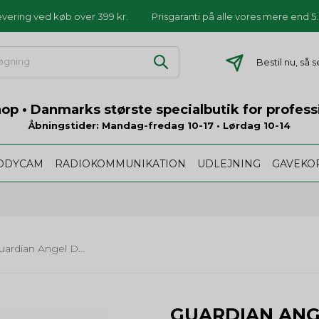
levering ved køb over 399 kr.
Prisgaranti på alle vores mere end 
Bestil nu, så 
p • Danmarks største specialbutik for profess
Åbningstider: Mandag-fredag 10-17 • Lørdag 10-14
ODYCAM
RADIOKOMMUNIKATION
UDLEJNING
GAVEKO
Guardian Angel Device Tether
GUARDIAN ANG