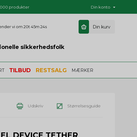
5.000 produkter
Din konto
sender vi om
20t 45m 24s
Din kurv
ionelle sikkerhedsfolk
TILBUD
RESTSALG
RT
MÆRKER
Udskriv
Størrelsesguide
EL DEVICE TETHER