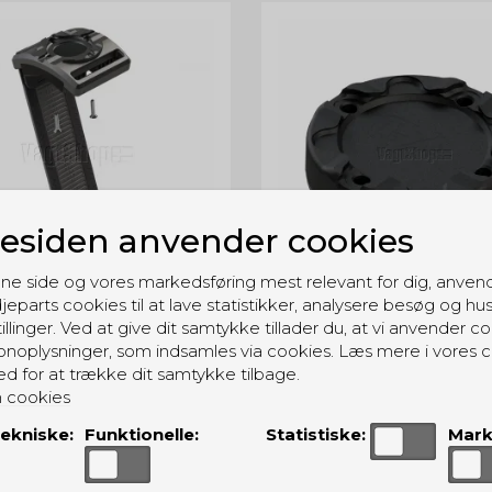
siden anvender cookies
ne side og vores markedsføring mest relevant for dig, anven
jeparts cookies til at lave statistikker, analysere besøg og hu
ian Angel Bike/Rail Strap
Guardian Angel Magnetic 
illinger. Ved at give dit samtykke tillader du, at vi anvender co
Mount
Clip Mount
noplysninger, som indsamles via cookies. Læs mere i vores c
GABRSM1
GAMAVC
ed for at trække dit samtykke tilbage.
 cookies
ekniske:
Funktionelle:
Statistiske:
Mark
149,00 DKK
159,00 DKK