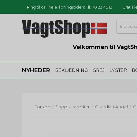
Ring til os i hele åbningstiden: Tlf. 70 23 45 12
Gratis 
Velkommen til VagtSho
NYHEDER
BEKLÆDNING
GREJ
LYGTER
B
Forside
Shop
Mærker
Guardian Angel
/
/
/
/