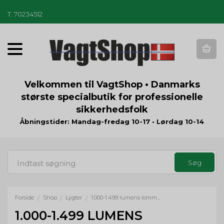
T
.
70234512
T
o
g
g
Velkommen til VagtShop • Danmarks
l
største specialbutik for professionelle
e
sikkerhedsfolk
n
a
Åbningstider: Mandag-fredag 10-17 • Lørdag 10-14
v
i
g
a
t
i
o
Forside
Shop
Lygter
1.000-1.499 lumens lommelygte
/
/
/
n
1.000-1.499 LUMENS