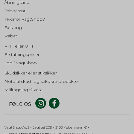
Åbningstider
__Secure-1PSIDTS
Beskrivelse:
Brugt af Google med formål at
Prisgaranti
Oprindelse:
levere en risikoanalyse. Gemt i
Google
Hvorfor VagtShop?
browseren's "localStorage".
Beskrivelse:
Betaling
Bruges til målretningsformål til at opbygge en profil af
_grecaptcha
None
Rabat
den besøgendes interesser for at vise relevant og
Oprindelse:
personlige Google-annonceringer.
Google
VHF eller UHF
Beskrivelse:
Erstatningspriser
Brugt af Google med formål at
Job i VagtShop
levere en risikoanalyse. Gemt i
browseren's "localStorage".
Skudsikker eller stiksikker?
Note til skud- og stiksikre produkter
Måltagning til vest
FØLG OS
VagtShop ApS
- Jagtvej 209
- 2100 København Ø •
E-mail
:
info@vagtshop.dk
CVR-nummer
:
32266622