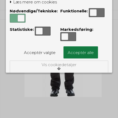
Læs mere om cookies
Nødvendige/Tekniske:
Funktionelle:
Statistiske:
Markedsføring:
Acceptér valgte
Acceptér alle
Vis cookiedetaljer
Nødvendige/Tekniske
Tekniske cookies er nødvendige for, at langt
de fleste hjemmesider fungerer, som de
skal. Som navnet angiver, har de kun teknisk
betydning og dermed ikke nogen
indvirkning på din privatsfære, idet de ikke
registrerer, hvad du søger efter på andre
hjemmesider.