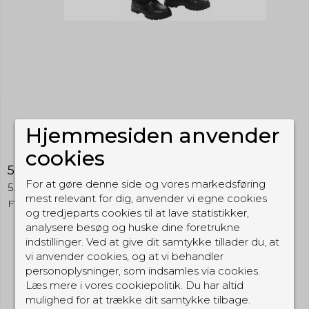
Hjemmesiden anvender
cookies
5.11 Fast-Tac Cargo Pant
For at gøre denne side og vores markedsføring
5.11 Tactical
mest relevant for dig, anvender vi egne cookies
FTC
og tredjeparts cookies til at lave statistikker,
analysere besøg og huske dine foretrukne
indstillinger. Ved at give dit samtykke tillader du, at
529,00 DKK
vi anvender cookies, og at vi behandler
personoplysninger, som indsamles via cookies.
(inkl. moms)
Læs mere i vores cookiepolitik. Du har altid
Vis produkt
mulighed for at trække dit samtykke tilbage.