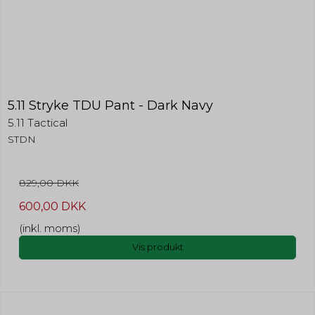
5.11 Stryke TDU Pant - Dark Navy
5.11 Tactical
STDN
829,00 DKK
600,00 DKK
(inkl. moms)
Vis produkt