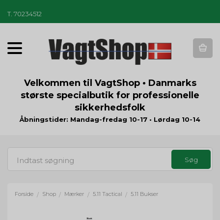
T
.
70234512
T
o
g
g
Velkommen til VagtShop • Danmarks
l
største specialbutik for professionelle
e
sikkerhedsfolk
n
a
Åbningstider: Mandag-fredag 10-17 • Lørdag 10-14
v
i
g
a
t
i
o
Forside
Shop
Mærker
5.11 Tactical
5.11 Bukser
/
/
/
/
n