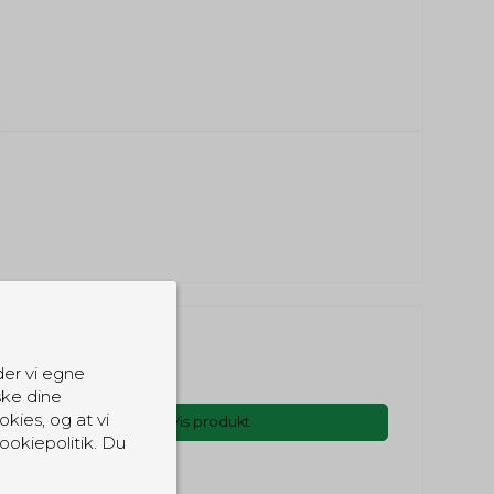
239,00 DKK
der vi egne
(inkl. moms)
ske dine
okies, og at vi
Vis produkt
ookiepolitik. Du