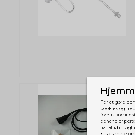
Hjemme
For at gøre den
cookies og tred
foretrukne indst
behandler perso
har altid muligh
Læs mere om