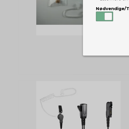
Nødvendige/T
Nødvendige
Tekniske cook
Som navnet a
privatsfære, 
Cookie:
Funktionelle
Funktionelle
PHPSESSID
og indstillin
du har i forho
cookie_consent
Cookie:
Statistiske
Statistikcook