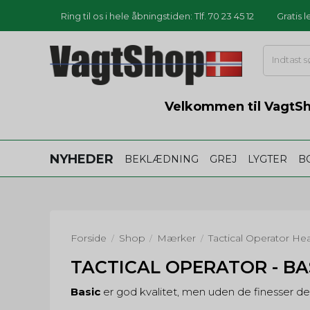
Ring til os i hele åbningstiden: Tlf. 70 23 45 12
Gratis 
Velkommen til VagtSho
NYHEDER
BEKLÆDNING
GREJ
LYGTER
B
Forside
Shop
Mærker
Tactical Operator He
/
/
/
TACTICAL OPERATOR - BA
Basic
er god kvalitet, men uden de finesser 