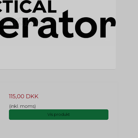
115,00 DKK
(inkl. moms)
Vis produkt