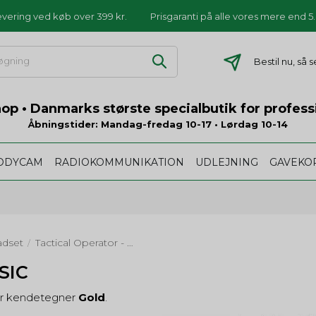
levering ved køb over 399 kr.
Prisgaranti på alle vores mere end 
Bestil nu, så
p • Danmarks største specialbutik for profess
Åbningstider: Mandag-fredag 10-17 • Lørdag 10-14
ODYCAM
RADIOKOMMUNIKATION
UDLEJNING
GAVEKO
adset
Tactical Operator - Basic
/
SIC
der kendetegner
Gold
.