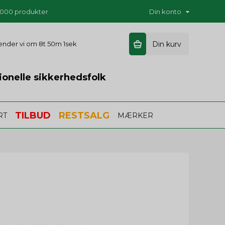
5.000 produkter
Din konto
 sender vi om
8t 50m 0s
Din kurv
ionelle sikkerhedsfolk
TILBUD
RESTSALG
RT
MÆRKER