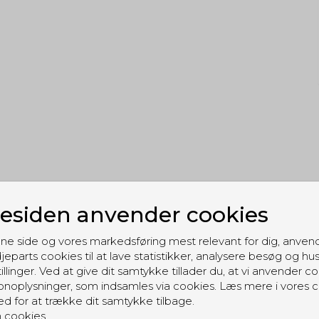
siden anvender cookies
Tactical Operator Basic Diskret headset til
Kenwood - med lille mikrofon
ne side og vores markedsføring mest relevant for dig, anven
Tactical Operator Headset
jeparts cookies til at lave statistikker, analysere besøg og hu
TOBDSTK260
illinger. Ved at give dit samtykke tillader du, at vi anvender co
noplysninger, som indsamles via cookies. Læs mere i vores c
ed for at trække dit samtykke tilbage.
 cookies