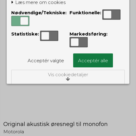
Læs mere om cookies
Nødvendige/Tekniske:
Funktionelle:
Statistiske:
Markedsføring:
Acceptér valgte
Acceptér alle
Vis cookiedetaljer
Nødvendige/Tekniske
Tekniske cookies er nødvendige for, at langt
de fleste hjemmesider fungerer, som de
skal. Som navnet angiver, har de kun teknisk
betydning og dermed ikke nogen
indvirkning på din privatsfære, idet de ikke
registrerer, hvad du søger efter på andre
Original akustisk øresnegl til monofon
hjemmesider.
Motorola