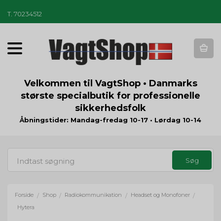
T
.
70234512
T
o
g
g
Velkommen til VagtShop • Danmarks
l
største specialbutik for professionelle
e
sikkerhedsfolk
n
a
Åbningstider: Mandag-fredag 10-17 • Lørdag 10-14
v
i
g
a
t
i
o
Forside
Shop
Radiokommunikation
Headset og Monofoner
/
/
/
/
n
Hytera