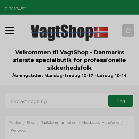
T
.
70234512
T
o
g
g
Velkommen til VagtShop • Danmarks
l
største specialbutik for professionelle
e
sikkerhedsfolk
n
a
Åbningstider: Mandag-fredag 10-17 • Lørdag 10-14
v
i
g
a
t
i
o
Forside
Shop
Radiokommunikation
Headset og Monofoner
/
/
/
/
n
Kenwood