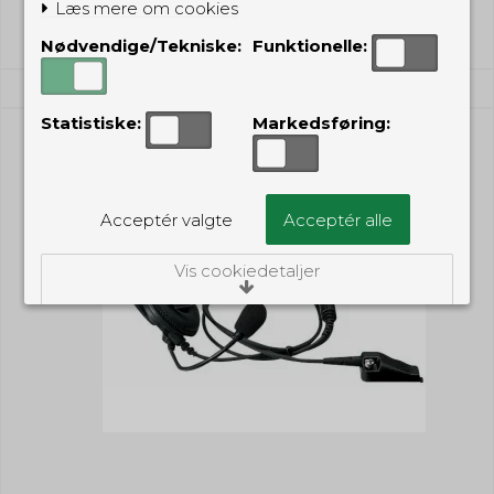
Læs mere om cookies
Nødvendige/Tekniske:
Funktionelle:
Statistiske:
Markedsføring:
Acceptér valgte
Acceptér alle
Vis cookiedetaljer
Nødvendige/Tekniske
Tekniske cookies er nødvendige for, at langt
de fleste hjemmesider fungerer, som de
skal. Som navnet angiver, har de kun teknisk
betydning og dermed ikke nogen
indvirkning på din privatsfære, idet de ikke
registrerer, hvad du søger efter på andre
hjemmesider.