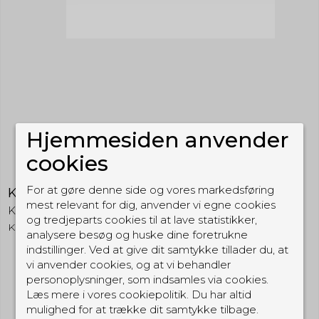
Hjemmesiden anvender
cookies
For at gøre denne side og vores markedsføring
Kenwood KHS-9BL - diskret headset
mest relevant for dig, anvender vi egne cookies
Kenwood
og tredjeparts cookies til at lave statistikker,
KHS9BL
analysere besøg og huske dine foretrukne
indstillinger. Ved at give dit samtykke tillader du, at
vi anvender cookies, og at vi behandler
1.349,00 DKK
personoplysninger, som indsamles via cookies.
Læs mere i vores cookiepolitik. Du har altid
(inkl. moms)
mulighed for at trække dit samtykke tilbage.
Vis produkt